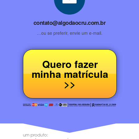
contato@algodaocru.com.br
…ou se preferir, envie um e-mail.
Quero fazer
minha matrícula
>>