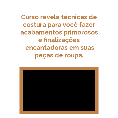
Curso revela técnicas de
costura para você fazer
acabamentos primorosos
e finalizações
encantadoras em suas
peças de roupa.