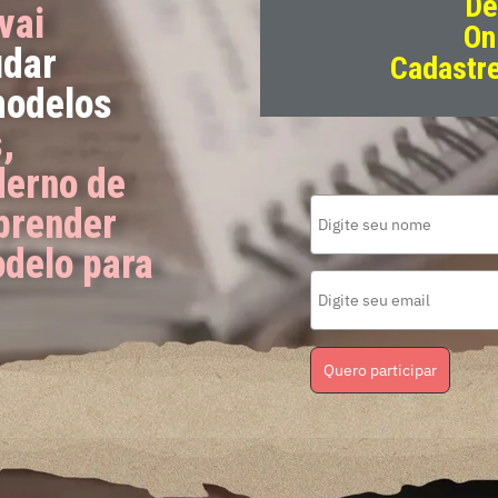
De
vai
On
udar
Cadastre
modelos
,
derno de
aprender
delo para
Quero participar