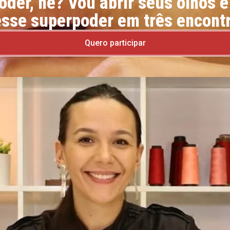
der, né? Vou abrir seus olhos 
sse superpoder em três encont
Quero participar