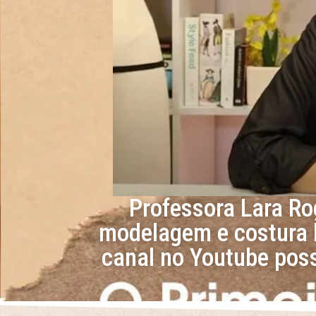
Professora Lara Ro
modelagem e costura h
canal no Youtube poss