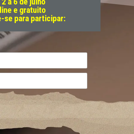
 2 a 6 de julho
line e gratuito
-se para participar: