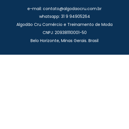
e-mail: contato@algodaocru.com.br
whatsapp: 31 9 94905264
Algodão Cru Comércio e Treinamento de Moda
CNPJ: 209381110001-50
Belo Horizonte, Minas Gerais. Brasil