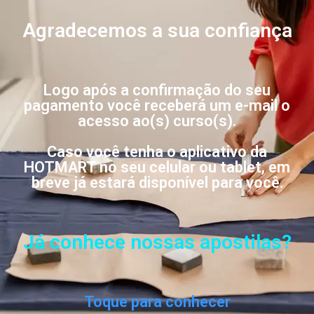
Agradecemos a sua confiança
Logo após a confirmação do seu
pagamento você receberá um e-mail o
acesso ao(s) curso(s).
Caso você tenha o aplicativo da
HOTMART no seu celular ou tablet, em
breve já estará disponível para você.
Já conhece nossas apostilas?
Toque para conhecer