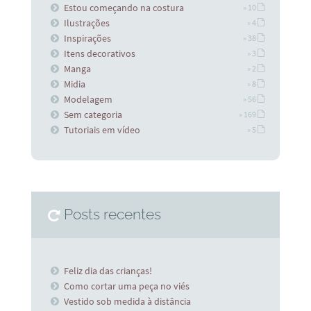
Estou começando na costura
» 10
Ilustrações
» 4
Inspirações
» 38
Itens decorativos
» 3
Manga
» 2
Midia
» 8
Modelagem
» 56
Sem categoria
» 169
Tutoriais em vídeo
» 5
Posts recentes
Feliz dia das crianças!
Como cortar uma peça no viés
Vestido sob medida à distância