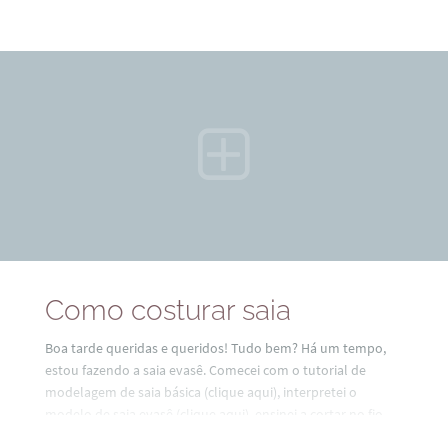
Como costurar saia
Boa tarde queridas e queridos! Tudo bem? Há um tempo,
estou fazendo a saia evasê. Comecei com o tutorial de
modelagem de saia básica (clique aqui), interpretei o
modelo de saia evasê (clique aqui), ensinei a cortar no fio
reto (clique aqui) e, agora, chegou a hora de costurar! Foi