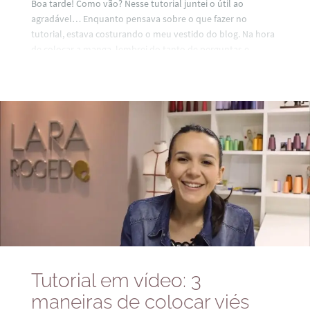
Boa tarde! Como vão? Nesse tutorial juntei o útil ao
agradável… Enquanto pensava sobre o que fazer no
tutorial, estava costurando o meu vestido do blog. Na hora
de colocar a manga, lembrei do tanto de perguntas e
dúvidas que surgem sobre esse assunto e resolvi filmar essa
colocação! Vejam como o meu vestidinho está ficando! Um
beijo! Espero que gostem!
Tutorial em vídeo: 3
maneiras de colocar viés