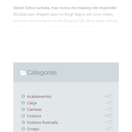
Oioioi! Estou sumida, mas nunca me esqueço de responder
dúvidas que chegam aqui no blog! Segue um novo vídeo,
com um novo tutorial muito bacana! São dicas para colocar
um viés, que faz o acabamento de diversos itens, sejam
peças de roupa, sejam decorativos.
Categorias
Acabamentos
» 44
Calça
» 5
Camisas
» 3
Costura
» 66
Costura Ilustrada
» 5
Croqui
» 3