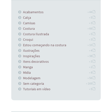
Acabamentos
» 44
Calça
» 5
Camisas
» 3
Costura
» 66
Costura Ilustrada
» 5
Croqui
» 3
Estou começando na costura
» 10
Ilustrações
» 4
Inspirações
» 38
Itens decorativos
» 3
Manga
» 2
Midia
» 8
Modelagem
» 56
Sem categoria
» 169
Tutoriais em vídeo
» 5