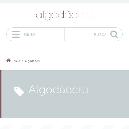
MENU
BUSCA
Pular para o conteúdo
Início
algodaocru
algodaocru