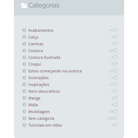
Categorias
Acabamentos
» 44
Calça
» 5
Camisas
» 3
Costura
» 66
Costura Ilustrada
» 5
Croqui
» 3
Estou começando na costura
» 10
Ilustrações
» 4
Inspirações
» 38
Itens decorativos
» 3
Manga
» 2
Midia
» 8
Modelagem
» 56
Sem categoria
» 169
Tutoriais em vídeo
» 5