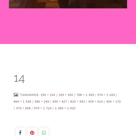
14
TAMANHOS:
350 × 230
/
169 × 300
/
768 × 1.365
/
576 × 1.024
/
864 × 1.536
/
380 × 249
/
650 × 427
/
825 × 542
/
935 × 614
/
304 × 170
/
370 × 658
/
970 × 1.724
/
1.080 × 1.920