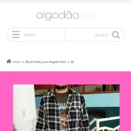
MENU
BUSCA
Pular para o conteúdo
Início
Black Friday Lara Rogedo 2023
26