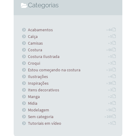
Categorias
Acabamentos
» 44
Calça
» 5
Camisas
» 3
Costura
» 66
Costura Ilustrada
» 5
Croqui
» 3
Estou começando na costura
» 10
Ilustrações
» 4
Inspirações
» 38
Itens decorativos
» 3
Manga
» 2
Midia
» 8
Modelagem
» 56
Sem categoria
» 169
Tutoriais em vídeo
» 5