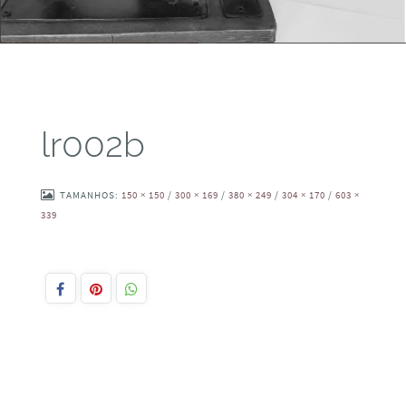
lr002b
TAMANHOS:
150 × 150
/
300 × 169
/
380 × 249
/
304 × 170
/
603 ×
339