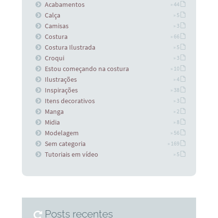
Acabamentos
» 44
Calça
» 5
Camisas
» 3
Costura
» 66
Costura Ilustrada
» 5
Croqui
» 3
Estou começando na costura
» 10
Ilustrações
» 4
Inspirações
» 38
Itens decorativos
» 3
Manga
» 2
Midia
» 8
Modelagem
» 56
Sem categoria
» 169
Tutoriais em vídeo
» 5
Posts recentes