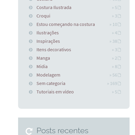
Costura Ilustrada
» 5
Croqui
» 3
Estou começando na costura
» 10
Ilustrações
» 4
Inspirações
» 38
Itens decorativos
» 3
Manga
» 2
Midia
» 8
Modelagem
» 56
Sem categoria
» 169
Tutoriais em vídeo
» 5
Posts recentes