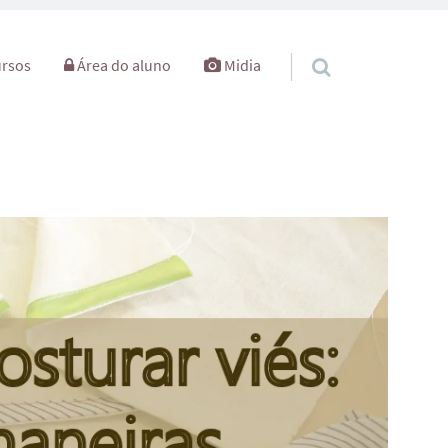
rsos
Área do aluno
Midia