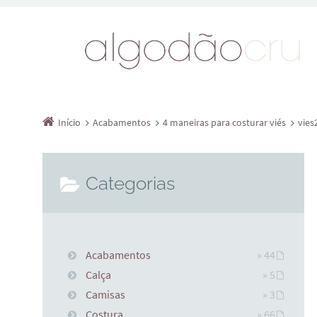
Início
Acabamentos
4 maneiras para costurar viés
vies
Categorias
Acabamentos
» 44
Calça
» 5
Camisas
» 3
Costura
» 66