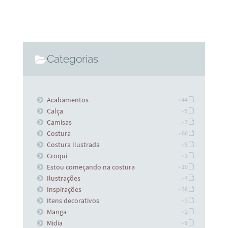
Categorias
Acabamentos
» 44
Calça
» 5
Camisas
» 3
Costura
» 66
Costura Ilustrada
» 5
Croqui
» 3
Estou começando na costura
» 10
Ilustrações
» 4
Inspirações
» 38
Itens decorativos
» 3
Manga
» 2
Midia
» 8