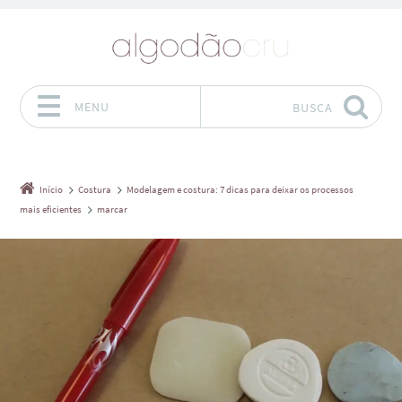
MENU
BUSCA
Pular para o conteúdo
Início
Costura
Modelagem e costura: 7 dicas para deixar os processos
mais eficientes
marcar