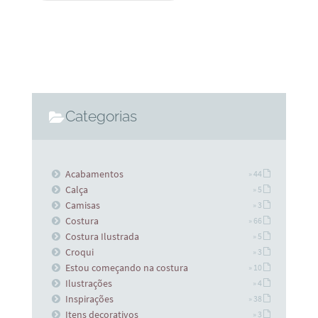
Categorias
Acabamentos
» 44
Calça
» 5
Camisas
» 3
Costura
» 66
Costura Ilustrada
» 5
Croqui
» 3
Estou começando na costura
» 10
Ilustrações
» 4
Inspirações
» 38
Itens decorativos
» 3