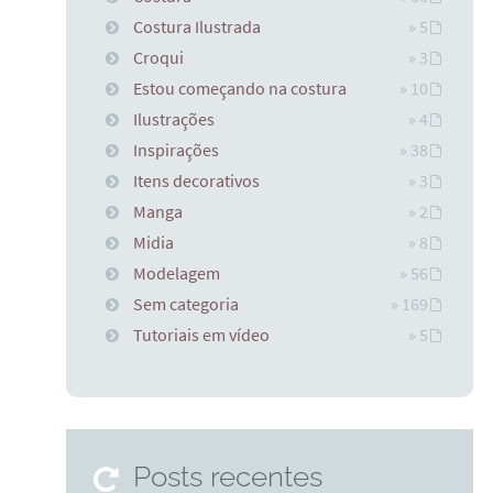
Costura Ilustrada
» 5
Croqui
» 3
Estou começando na costura
» 10
Ilustrações
» 4
Inspirações
» 38
Itens decorativos
» 3
Manga
» 2
Midia
» 8
Modelagem
» 56
Sem categoria
» 169
Tutoriais em vídeo
» 5
Posts recentes