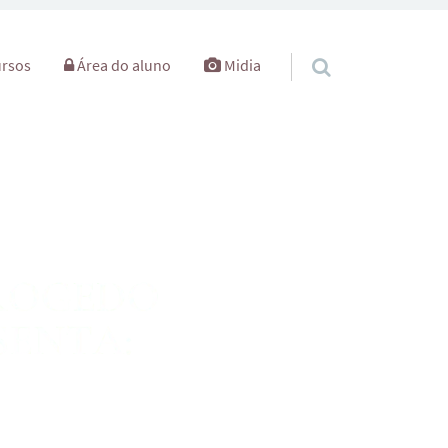
rsos
Área do aluno
Midia