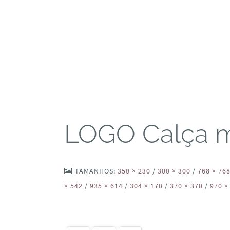
LOGO Calça 
TAMANHOS:
350 × 230
/
300 × 300
/
768 × 76
× 542
/
935 × 614
/
304 × 170
/
370 × 370
/
970 ×