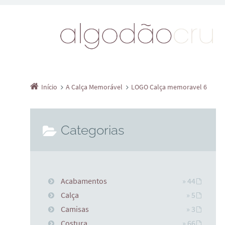
Início
A Calça Memorável
LOGO Calça memoravel 6
Categorias
Acabamentos
» 44
Calça
» 5
Camisas
» 3
Costura
» 66