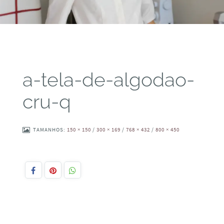
a-tela-de-algodao-
cru-q
TAMANHOS:
150 × 150
/
300 × 169
/
768 × 432
/
800 × 450