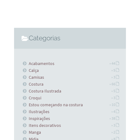
Categorias
Acabamentos
» 44
Calça
» 5
Camisas
» 3
Costura
» 66
Costura Ilustrada
» 5
Croqui
» 3
Estou começando na costura
» 10
Ilustrações
» 4
Inspirações
» 38
Itens decorativos
» 3
Manga
» 2
Midia
» 8