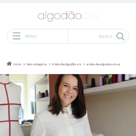
MENU
BUSCA
Pular para o conteúdo
Início
Sem categoria
A tela de algodão cru
a-tela-de-algodao-cru-q