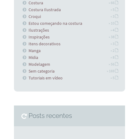
Costura
» 66
Costura Ilustrada
» 5
Croqui
» 3
Estou começando na costura
» 10
Ilustrações
» 4
Inspirações
» 38
Itens decorativos
» 3
Manga
» 2
Midia
» 8
Modelagem
» 56
Sem categoria
» 169
Tutoriais em vídeo
» 5
Posts recentes