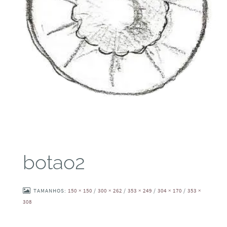
botao2
TAMANHOS:
150 × 150
/
300 × 262
/
353 × 249
/
304 × 170
/
353 ×
308