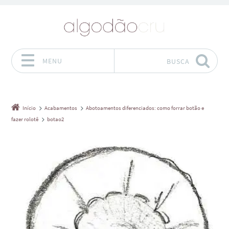
MENU
BUSCA
Pular para o conteúdo
Início
Acabamentos
Abotoamentos diferenciados: como forrar botão e
fazer rolotê
botao2