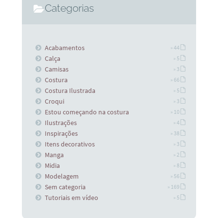
Categorias
Acabamentos
» 44
Calça
» 5
Camisas
» 3
Costura
» 66
Costura Ilustrada
» 5
Croqui
» 3
Estou começando na costura
» 10
Ilustrações
» 4
Inspirações
» 38
Itens decorativos
» 3
Manga
» 2
Midia
» 8
Modelagem
» 56
Sem categoria
» 169
Tutoriais em vídeo
» 5