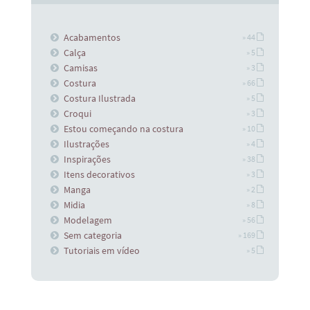
Acabamentos
» 44
Calça
» 5
Camisas
» 3
Costura
» 66
Costura Ilustrada
» 5
Croqui
» 3
Estou começando na costura
» 10
Ilustrações
» 4
Inspirações
» 38
Itens decorativos
» 3
Manga
» 2
Midia
» 8
Modelagem
» 56
Sem categoria
» 169
Tutoriais em vídeo
» 5