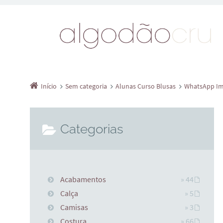
Início
Sem categoria
Alunas Curso Blusas
WhatsApp Ima
Categorias
Acabamentos
» 44
Calça
» 5
Camisas
» 3
Costura
» 66