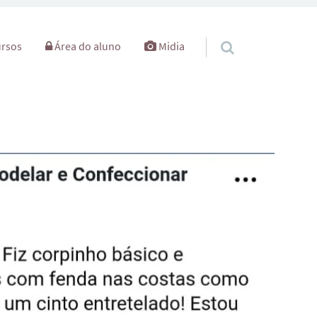
rsos
Área do aluno
Midia