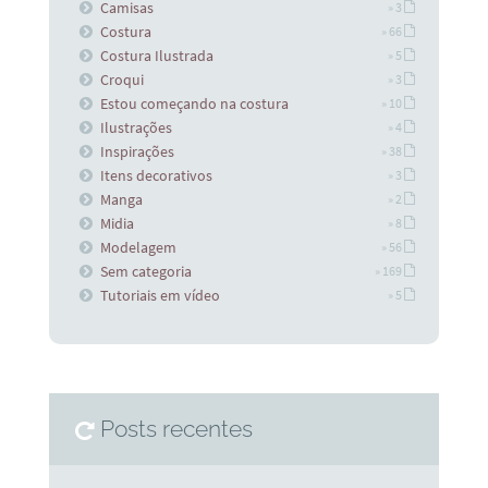
Camisas
» 3
Costura
» 66
Costura Ilustrada
» 5
Croqui
» 3
Estou começando na costura
» 10
Ilustrações
» 4
Inspirações
» 38
Itens decorativos
» 3
Manga
» 2
Midia
» 8
Modelagem
» 56
Sem categoria
» 169
Tutoriais em vídeo
» 5
Posts recentes