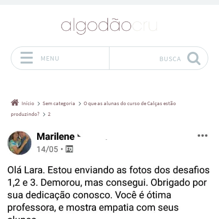
MENU
BUSCA
Pular para o conteúdo
Início
Sem categoria
O que as alunas do curso de Calças estão
produzindo?
2