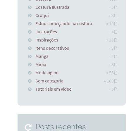
Costura Ilustrada
» 5
Croqui
» 3
Estou começando na costura
» 10
Ilustrações
» 4
Inspirações
» 38
Itens decorativos
» 3
Manga
» 2
Midia
» 8
Modelagem
» 56
Sem categoria
» 169
Tutoriais em vídeo
» 5
Posts recentes