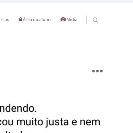
rsos
Área do aluno
Midia