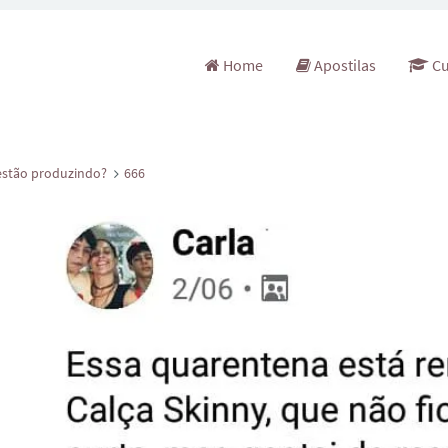
Pular para o conteúdo
Home
Apostilas
Cu
 estão produzindo?
666