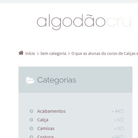
Início
Sem categoria
O que as alunas do curso de Calças
Categorias
Acabamentos
» 44
Calça
» 5
Camisas
» 3
Costura
» 66