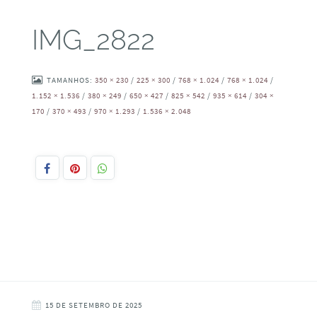
IMG_2822
TAMANHOS:
350 × 230
/
225 × 300
/
768 × 1.024
/
768 × 1.024
/
1.152 × 1.536
/
380 × 249
/
650 × 427
/
825 × 542
/
935 × 614
/
304 ×
170
/
370 × 493
/
970 × 1.293
/
1.536 × 2.048
15 DE SETEMBRO DE 2025