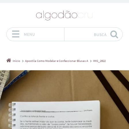
MENU
BUSCA
Pular para o conteúdo
Início
Apostila Como Modelar e Confeccionar Blusas A
IMG_2822