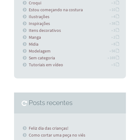
Croqui
» 3
Estou começando na costura
» 10
Ilustrações
» 4
Inspirações
» 38
Itens decorativos
» 3
Manga
» 2
Midia
» 8
Modelagem
» 56
Sem categoria
» 169
Tutoriais em vídeo
» 5
Posts recentes
Feliz dia das crianças!
Como cortar uma peça no viés