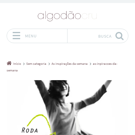
MENU
BUSCA
Pular para o conteúdo
Início
Sem categoria
As inspirações da semana
as-inpiracoes-da-
semana