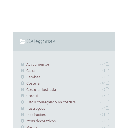
Categorias
Acabamentos
» 44
Calça
» 5
Camisas
» 3
Costura
» 66
Costura Ilustrada
» 5
Croqui
» 3
Estou começando na costura
» 10
Ilustrações
» 4
Inspirações
» 38
Itens decorativos
» 3
Manga
» 2