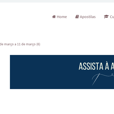
Pular para o conteúdo
Home
Apostilas
Cu
de março a 11 de março (6)