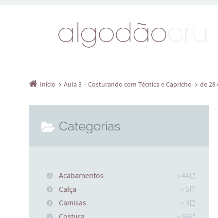
Início
Aula 3 – Costurando com Técnica e Capricho
de 28 
Categorias
Acabamentos
» 44
Calça
» 5
Camisas
» 3
Costura
» 66