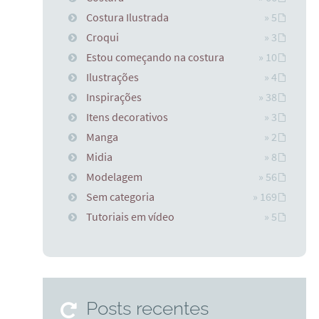
Costura Ilustrada
» 5
Croqui
» 3
Estou começando na costura
» 10
Ilustrações
» 4
Inspirações
» 38
Itens decorativos
» 3
Manga
» 2
Midia
» 8
Modelagem
» 56
Sem categoria
» 169
Tutoriais em vídeo
» 5
Posts recentes