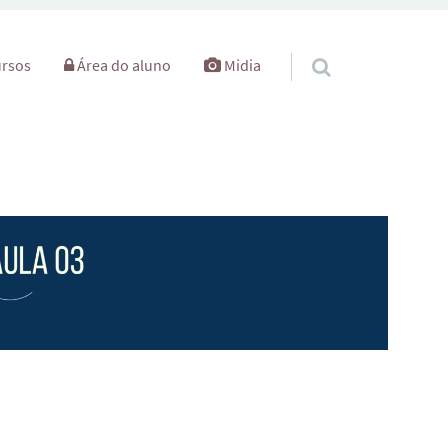
rsos
Área do aluno
Midia