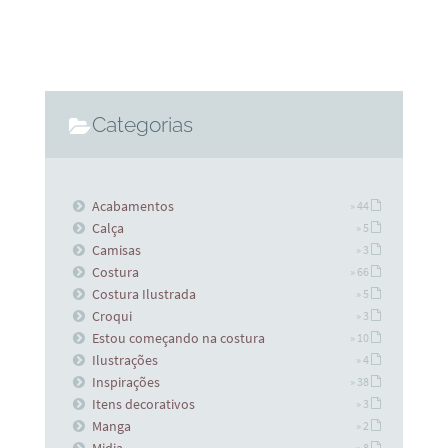
Categorias
Acabamentos
» 44
Calça
» 5
Camisas
» 3
Costura
» 66
Costura Ilustrada
» 5
Croqui
» 3
Estou começando na costura
» 10
Ilustrações
» 4
Inspirações
» 38
Itens decorativos
» 3
Manga
» 2
Midia
» 8