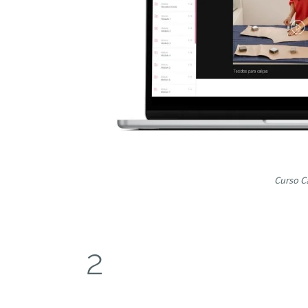
Curso C
2