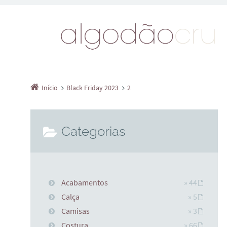
Início
Black Friday 2023
2
Categorias
Acabamentos
» 44
Calça
» 5
Camisas
» 3
Costura
» 66