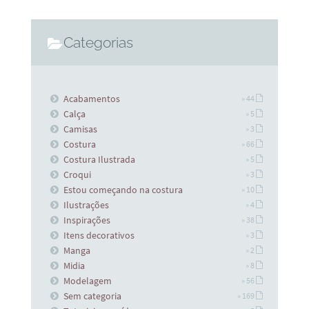
Categorias
Acabamentos
» 44
Calça
» 5
Camisas
» 3
Costura
» 66
Costura Ilustrada
» 5
Croqui
» 3
Estou começando na costura
» 10
Ilustrações
» 4
Inspirações
» 38
Itens decorativos
» 3
Manga
» 2
Midia
» 8
Modelagem
» 56
Sem categoria
» 169