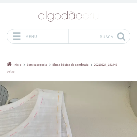
MENU
BUSCA
Pular para o conteúdo
Início
Sem categoria
Blusa básica de cambraia
20210224_141446
baixa