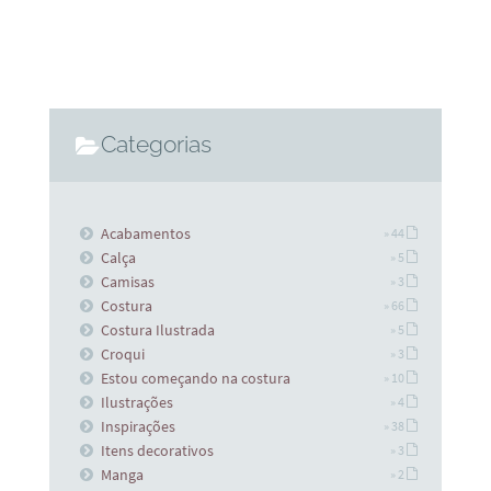
Categorias
Acabamentos
» 44
Calça
» 5
Camisas
» 3
Costura
» 66
Costura Ilustrada
» 5
Croqui
» 3
Estou começando na costura
» 10
Ilustrações
» 4
Inspirações
» 38
Itens decorativos
» 3
Manga
» 2