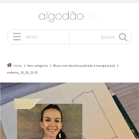
MENU
BUSCA
Pular para o conteúdo
Início
Sem categoria
Blusa com decote quadrado e manga evasê
caderno_16_06_21-10