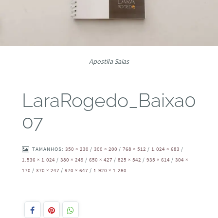
Apostila Saias
LaraRogedo_Baixa0
07
TAMANHOS:
350 × 230
/
300 × 200
/
768 × 512
/
1.024 × 683
/
1.536 × 1.024
/
380 × 249
/
650 × 427
/
825 × 542
/
935 × 614
/
304 ×
170
/
370 × 247
/
970 × 647
/
1.920 × 1.280