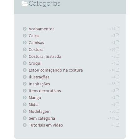
Categorias
Acabamentos
» 44
Calça
» 5
Camisas
» 3
Costura
» 66
Costura Ilustrada
» 5
Croqui
» 3
Estou começando na costura
» 10
Ilustrações
» 4
Inspirações
» 38
Itens decorativos
» 3
Manga
» 2
Midia
» 8
Modelagem
» 56
Sem categoria
» 169
Tutoriais em vídeo
» 5