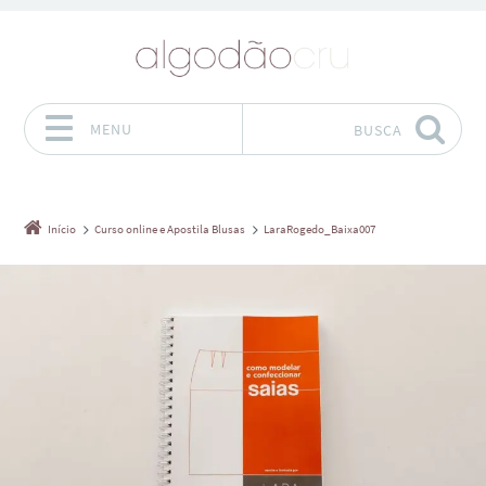
MENU
BUSCA
Pular para o conteúdo
Início
Curso online e Apostila Blusas
LaraRogedo_Baixa007