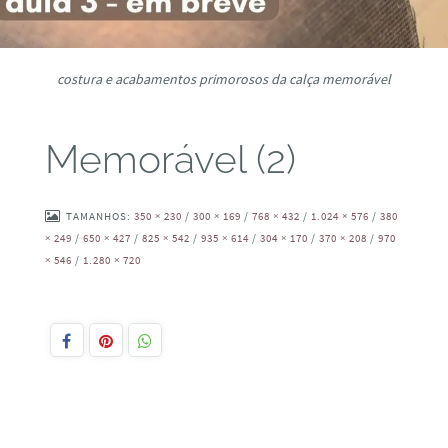
costura e acabamentos primorosos da calça memorável
Memorável (2)
TAMANHOS:
350 × 230
/
300 × 169
/
768 × 432
/
1.024 × 576
/
380
× 249
/
650 × 427
/
825 × 542
/
935 × 614
/
304 × 170
/
370 × 208
/
970
× 546
/
1.280 × 720