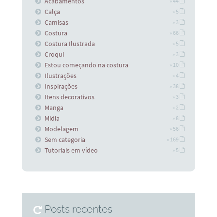
Acabamentos
» 44
Calça
» 5
Camisas
» 3
Costura
» 66
Costura Ilustrada
» 5
Croqui
» 3
Estou começando na costura
» 10
Ilustrações
» 4
Inspirações
» 38
Itens decorativos
» 3
Manga
» 2
Midia
» 8
Modelagem
» 56
Sem categoria
» 169
Tutoriais em vídeo
» 5
Posts recentes