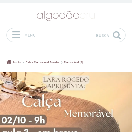
MENU
BUSCA
Pular para o conteúdo
Início
Calça Memoravel Evento
Memorável (2)