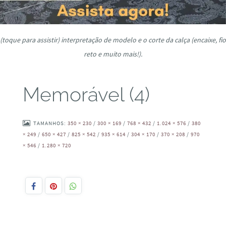
(toque para assistir) interpretação de modelo e o corte da calça (encaixe, fio
reto e muito mais!).
Memorável (4)
TAMANHOS:
350 × 230
/
300 × 169
/
768 × 432
/
1.024 × 576
/
380
× 249
/
650 × 427
/
825 × 542
/
935 × 614
/
304 × 170
/
370 × 208
/
970
× 546
/
1.280 × 720