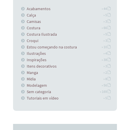
Acabamentos
» 44
Calça
» 5
Camisas
» 3
Costura
» 66
Costura Ilustrada
» 5
Croqui
» 3
Estou começando na costura
» 10
Ilustrações
» 4
Inspirações
» 38
Itens decorativos
» 3
Manga
» 2
Midia
» 8
Modelagem
» 56
Sem categoria
» 169
Tutoriais em vídeo
» 5