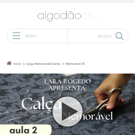
MENU
BUSCA
Pular para o conteúdo
Início
Calça Memoravel Evento
Memorável (4)