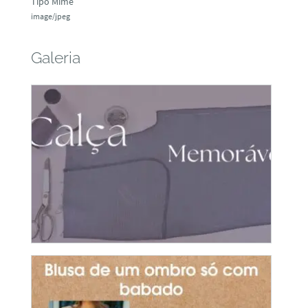
Tipo Mime
image/jpeg
Galeria