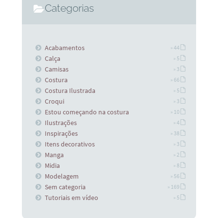
Categorias
Acabamentos
» 44
Calça
» 5
Camisas
» 3
Costura
» 66
Costura Ilustrada
» 5
Croqui
» 3
Estou começando na costura
» 10
Ilustrações
» 4
Inspirações
» 38
Itens decorativos
» 3
Manga
» 2
Midia
» 8
Modelagem
» 56
Sem categoria
» 169
Tutoriais em vídeo
» 5