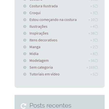
Costura Ilustrada
» 5
Croqui
» 3
Estou começando na costura
» 10
Ilustrações
» 4
Inspirações
» 38
Itens decorativos
» 3
Manga
» 2
Midia
» 8
Modelagem
» 56
Sem categoria
» 169
Tutoriais em vídeo
» 5
Posts recentes