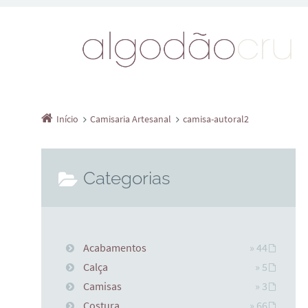
Início
Camisaria Artesanal
camisa-autoral2
Categorias
Acabamentos
» 44
Calça
» 5
Camisas
» 3
Costura
» 66