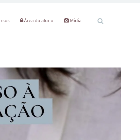
rsos
Área do aluno
Midia