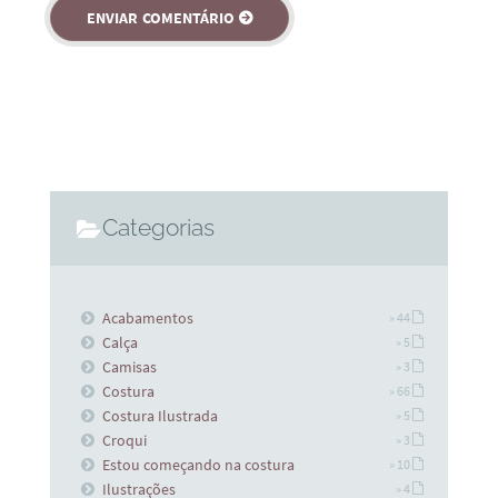
Categorias
Acabamentos
» 44
Calça
» 5
Camisas
» 3
Costura
» 66
Costura Ilustrada
» 5
Croqui
» 3
Estou começando na costura
» 10
Ilustrações
» 4