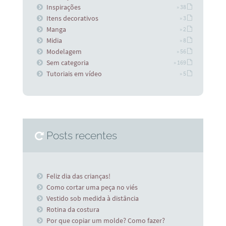
Inspirações
» 38
Itens decorativos
» 3
Manga
» 2
Midia
» 8
Modelagem
» 56
Sem categoria
» 169
Tutoriais em vídeo
» 5
Posts recentes
Feliz dia das crianças!
Como cortar uma peça no viés
Vestido sob medida à distância
Rotina da costura
Por que copiar um molde? Como fazer?