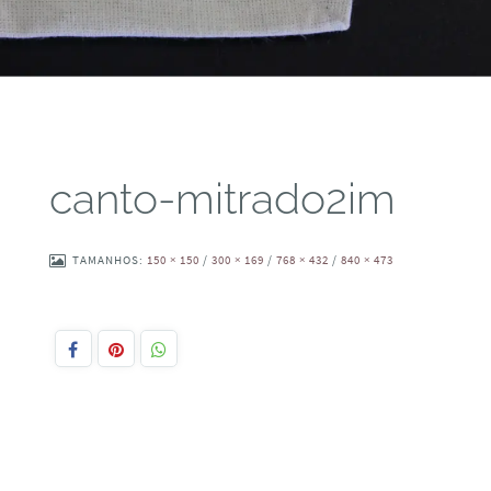
canto-mitrado2im
TAMANHOS:
150 × 150
/
300 × 169
/
768 × 432
/
840 × 473