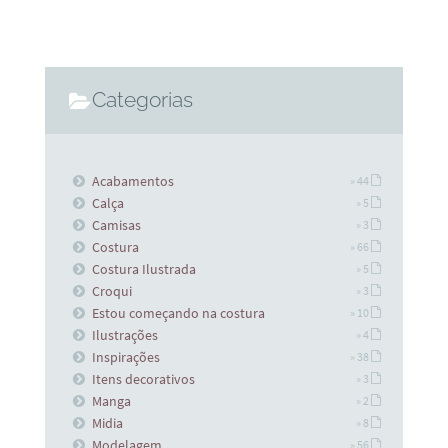
Categorias
Acabamentos
» 44
Calça
» 5
Camisas
» 3
Costura
» 66
Costura Ilustrada
» 5
Croqui
» 3
Estou começando na costura
» 10
Ilustrações
» 4
Inspirações
» 38
Itens decorativos
» 3
Manga
» 2
Midia
» 8
Modelagem
» 56