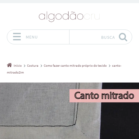
MENU
BUSCA
Pular para o conteúdo
Início
Costura
Como fazer canto mitrado próprio do tecido
canto-
mitrado2im