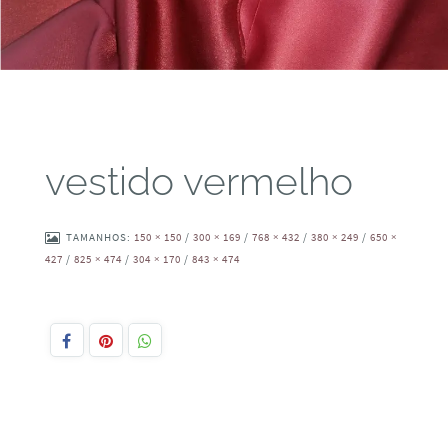
vestido vermelho
TAMANHOS:
150 × 150
/
300 × 169
/
768 × 432
/
380 × 249
/
650 ×
427
/
825 × 474
/
304 × 170
/
843 × 474