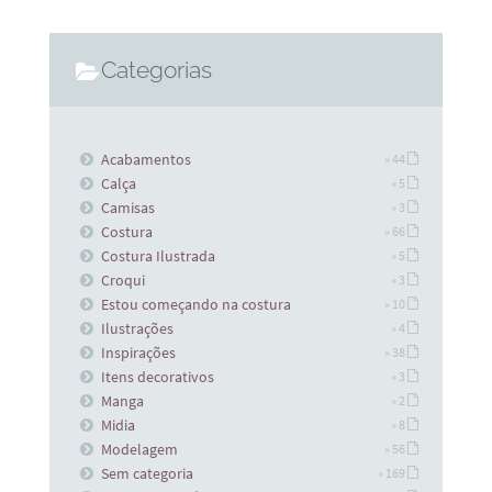
Categorias
Acabamentos
» 44
Calça
» 5
Camisas
» 3
Costura
» 66
Costura Ilustrada
» 5
Croqui
» 3
Estou começando na costura
» 10
Ilustrações
» 4
Inspirações
» 38
Itens decorativos
» 3
Manga
» 2
Midia
» 8
Modelagem
» 56
Sem categoria
» 169