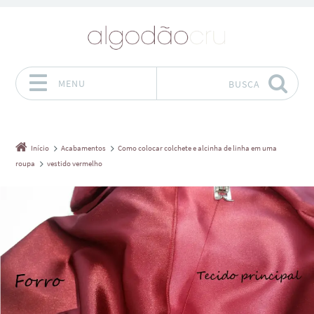
MENU
BUSCA
Pular para o conteúdo
Início
Acabamentos
Como colocar colchete e alcinha de linha em uma
roupa
vestido vermelho