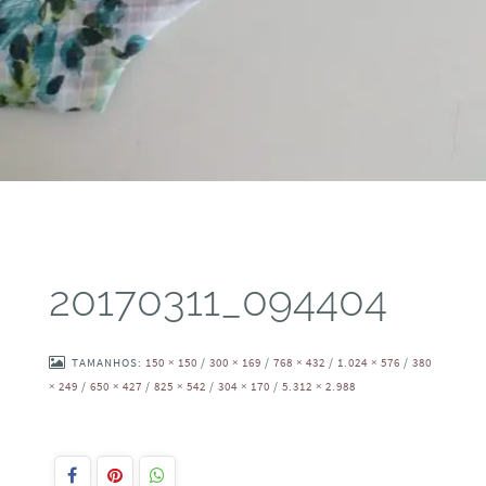
20170311_094404
TAMANHOS:
150 × 150
/
300 × 169
/
768 × 432
/
1.024 × 576
/
380
× 249
/
650 × 427
/
825 × 542
/
304 × 170
/
5.312 × 2.988