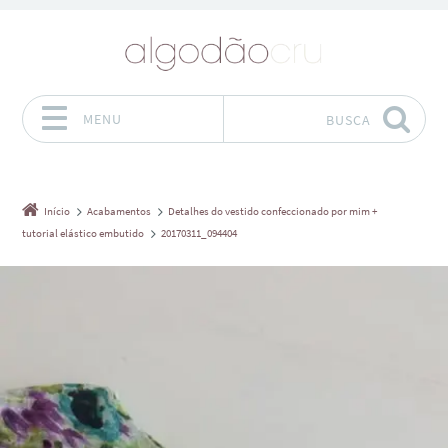
MENU
BUSCA
Pular para o conteúdo
Início
Acabamentos
Detalhes do vestido confeccionado por mim +
tutorial elástico embutido
20170311_094404