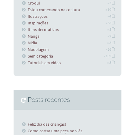
Croqui
» 3
Estou começando na costura
» 10
Ilustrações
» 4
Inspirações
» 38
Itens decorativos
» 3
Manga
» 2
Midia
» 8
Modelagem
» 56
Sem categoria
» 169
Tutoriais em vídeo
» 5
Posts recentes
Feliz dia das crianças!
Como cortar uma peça no viés