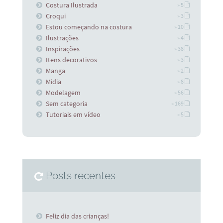
Costura Ilustrada
» 5
Croqui
» 3
Estou começando na costura
» 10
Ilustrações
» 4
Inspirações
» 38
Itens decorativos
» 3
Manga
» 2
Midia
» 8
Modelagem
» 56
Sem categoria
» 169
Tutoriais em vídeo
» 5
Posts recentes
Feliz dia das crianças!