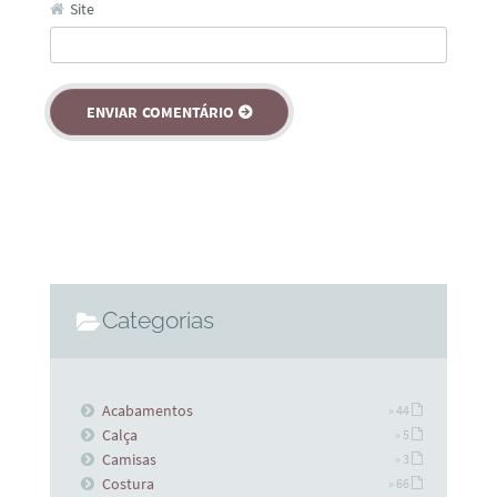
Site
Categorias
Acabamentos
» 44
Calça
» 5
Camisas
» 3
Costura
» 66