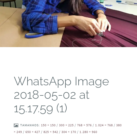
WhatsApp Image
2018-05-02 at
15.17.59 (1)
TAMANHOS:
150 × 150
/
300 × 225
/
768 × 576
/
1.024 × 768
/
380
× 249
/
650 × 427
/
825 × 542
/
304 × 170
/
1.280 × 960