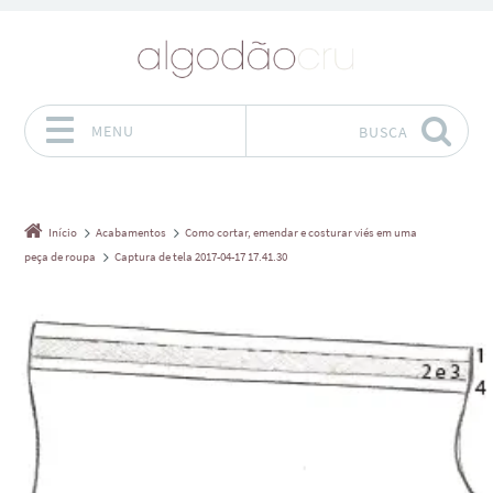
MENU
BUSCA
Pular para o conteúdo
Início
Acabamentos
Como cortar, emendar e costurar viés em uma
peça de roupa
Captura de tela 2017-04-17 17.41.30