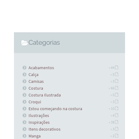
Categorias
Acabamentos
» 44
Calça
» 5
Camisas
» 3
Costura
» 66
Costura Ilustrada
» 5
Croqui
» 3
Estou começando na costura
» 10
Ilustrações
» 4
Inspirações
» 38
Itens decorativos
» 3
Manga
» 2