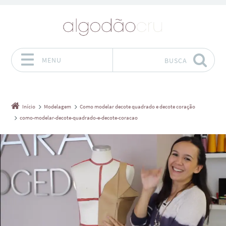
MENU
BUSCA
Pular para o conteúdo
Início
Modelagem
Como modelar decote quadrado e decote coração
como-modelar-decote-quadrado-e-decote-coracao