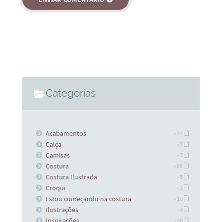
Categorias
Acabamentos
» 44
Calça
» 5
Camisas
» 3
Costura
» 66
Costura Ilustrada
» 5
Croqui
» 3
Estou começando na costura
» 10
Ilustrações
» 4
Inspirações
» 38