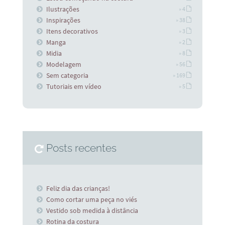
Ilustrações
» 4
Inspirações
» 38
Itens decorativos
» 3
Manga
» 2
Midia
» 8
Modelagem
» 56
Sem categoria
» 169
Tutoriais em vídeo
» 5
Posts recentes
Feliz dia das crianças!
Como cortar uma peça no viés
Vestido sob medida à distância
Rotina da costura