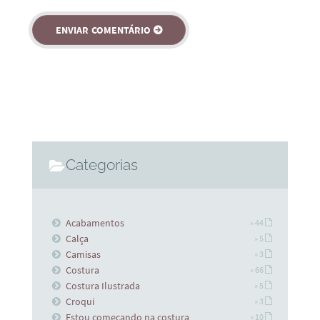
Categorias
Acabamentos
» 44
Calça
» 5
Camisas
» 3
Costura
» 66
Costura Ilustrada
» 5
Croqui
» 3
Estou começando na costura
» 10