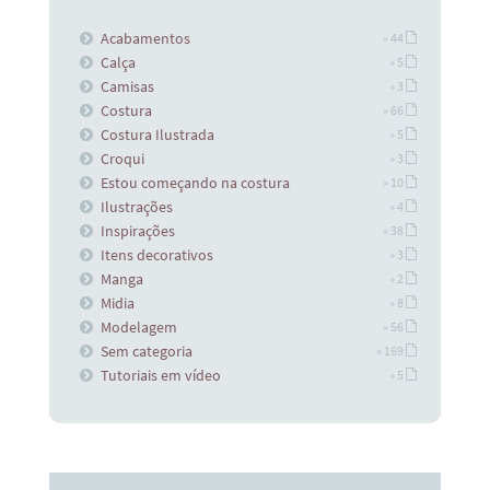
Acabamentos
» 44
Calça
» 5
Camisas
» 3
Costura
» 66
Costura Ilustrada
» 5
Croqui
» 3
Estou começando na costura
» 10
Ilustrações
» 4
Inspirações
» 38
Itens decorativos
» 3
Manga
» 2
Midia
» 8
Modelagem
» 56
Sem categoria
» 169
Tutoriais em vídeo
» 5