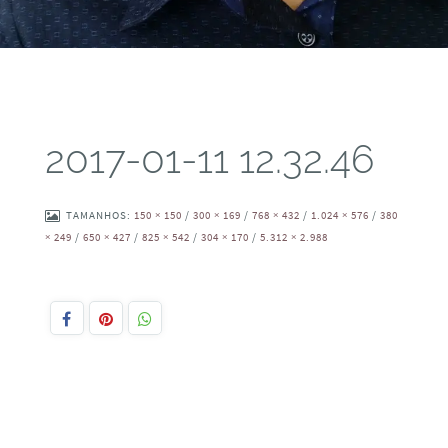
2017-01-11 12.32.46
TAMANHOS:
150 × 150
/
300 × 169
/
768 × 432
/
1.024 × 576
/
380
× 249
/
650 × 427
/
825 × 542
/
304 × 170
/
5.312 × 2.988