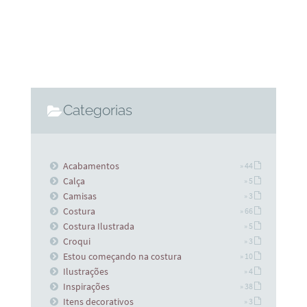
Categorias
Acabamentos
» 44
Calça
» 5
Camisas
» 3
Costura
» 66
Costura Ilustrada
» 5
Croqui
» 3
Estou começando na costura
» 10
Ilustrações
» 4
Inspirações
» 38
Itens decorativos
» 3