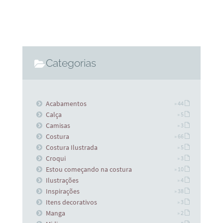
Categorias
Acabamentos
» 44
Calça
» 5
Camisas
» 3
Costura
» 66
Costura Ilustrada
» 5
Croqui
» 3
Estou começando na costura
» 10
Ilustrações
» 4
Inspirações
» 38
Itens decorativos
» 3
Manga
» 2