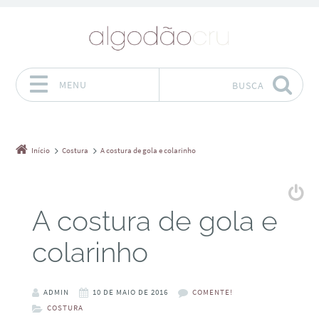
MENU
BUSCA
Pular para o conteúdo
Início
Costura
A costura de gola e colarinho
A costura de gola e
colarinho
ADMIN
10 DE MAIO DE 2016
COMENTE!
COSTURA