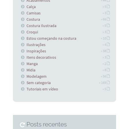
Acabamentos
» 44
Calça
» 5
Camisas
» 3
Costura
» 66
Costura Ilustrada
» 5
Croqui
» 3
Estou começando na costura
» 10
Ilustrações
» 4
Inspirações
» 38
Itens decorativos
» 3
Manga
» 2
Midia
» 8
Modelagem
» 56
Sem categoria
» 169
Tutoriais em vídeo
» 5
Posts recentes