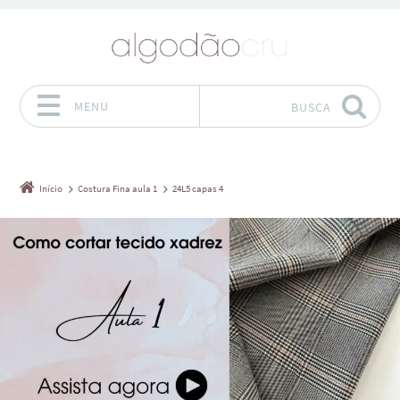
MENU
BUSCA
Pular para o conteúdo
Início
Costura Fina aula 1
24L5 capas 4