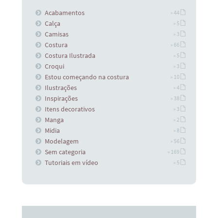
Acabamentos
» 44
Calça
» 5
Camisas
» 3
Costura
» 66
Costura Ilustrada
» 5
Croqui
» 3
Estou começando na costura
» 10
Ilustrações
» 4
Inspirações
» 38
Itens decorativos
» 3
Manga
» 2
Midia
» 8
Modelagem
» 56
Sem categoria
» 169
Tutoriais em vídeo
» 5