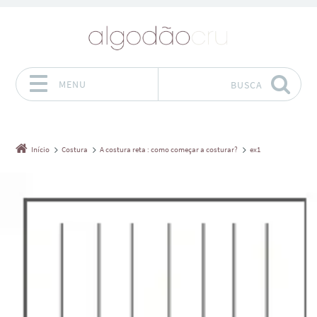
MENU
BUSCA
Pular para o conteúdo
Início
Costura
A costura reta : como começar a costurar?
ex1