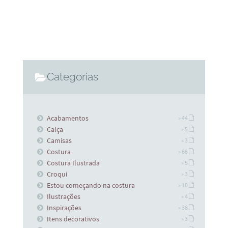
Categorias
Acabamentos
» 44
Calça
» 5
Camisas
» 3
Costura
» 66
Costura Ilustrada
» 5
Croqui
» 3
Estou começando na costura
» 10
Ilustrações
» 4
Inspirações
» 38
Itens decorativos
» 3