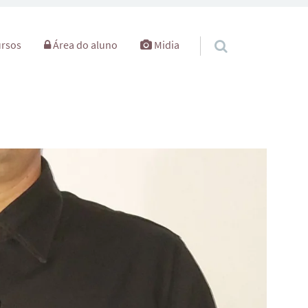
rsos
Área do aluno
Midia