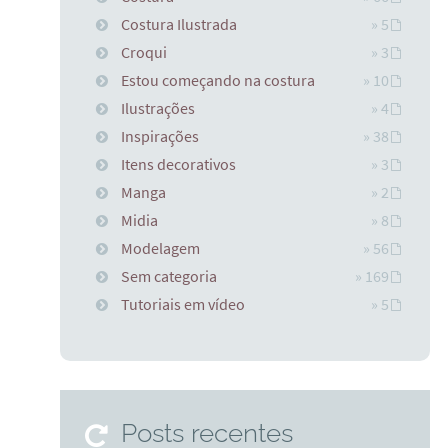
Costura Ilustrada
» 5
Croqui
» 3
Estou começando na costura
» 10
Ilustrações
» 4
Inspirações
» 38
Itens decorativos
» 3
Manga
» 2
Midia
» 8
Modelagem
» 56
Sem categoria
» 169
Tutoriais em vídeo
» 5
Posts recentes