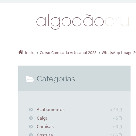
Início
Curso Camisaria Artesanal 2023
WhatsApp Image 202
Categorias
Acabamentos
» 44
Calça
» 5
Camisas
» 3
Costura
» 66