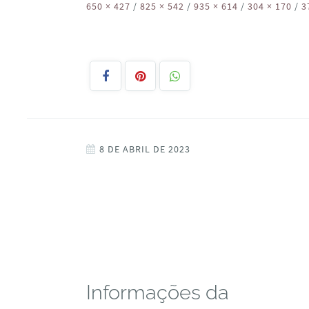
650 × 427
/
825 × 542
/
935 × 614
/
304 × 170
/
3
8 DE ABRIL DE 2023
Informações da