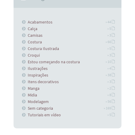
Acabamentos
» 44
Calça
» 5
Camisas
» 3
Costura
» 66
Costura Ilustrada
» 5
Croqui
» 3
Estou começando na costura
» 10
Ilustrações
» 4
Inspirações
» 38
Itens decorativos
» 3
Manga
» 2
Midia
» 8
Modelagem
» 56
Sem categoria
» 169
Tutoriais em vídeo
» 5