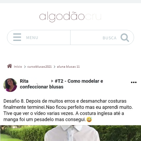
MENU
BUSCA
Pular para o conteúdo
Início
cursoblusas2021
aluna blusas 11