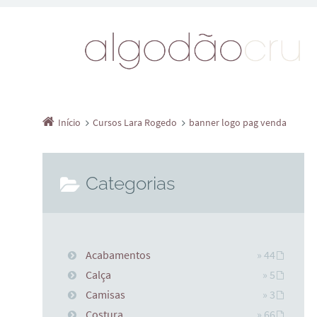
Início
Cursos Lara Rogedo
banner logo pag venda
Categorias
Acabamentos
» 44
Calça
» 5
Camisas
» 3
Costura
» 66