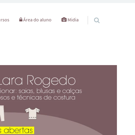
rsos
Área do aluno
Midia