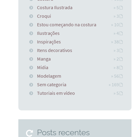
Costura Ilustrada
» 5
Croqui
» 3
Estou começando na costura
» 10
Ilustrações
» 4
Inspirações
» 38
Itens decorativos
» 3
Manga
» 2
Midia
» 8
Modelagem
» 56
Sem categoria
» 169
Tutoriais em vídeo
» 5
Posts recentes